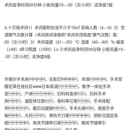
术间自净时间20分钟 小新风量15---20（次/小时）洁净度7级
4.十万级术间1）术间面积应该不少于18㎡ 容纳人数（4---6）2）空
调换气次数计算（术间房间净面积*术间吊顶高度*换气次数）取
20（次/小时）3）术间温度（21---25）℃ 湿度（40---60）％ 噪音
（≤49）dB D照度（≥350）Lx 少术间自净时间30分钟 小新风量15--
-20（次/小时）洁净度8级
华锡尔手术床、无影灯、吊塔、手术室
樱花草在线社区www日本高清、数字一体化手术
室、产床、妇科检查床、妇科手术
床、凝胶体位垫、骨科牵引架、手术床配
件、截石位腿架、手术头架、肩部手术
板、头托、脊柱开刀架、侧卧位固定系
统、肩关节镜牵引架、腕关节镜牵引
架、护理床、床头柜