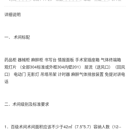
详细说明
一． 术间标配
药品柜 器械柜 麻醉柜 书写台 情报面板 手术室插座箱 气体终端箱
观灯片 （全部304标准或外框304内壁201） 层流（送风口）（回风
口） 电动门 无影灯 吊塔吊架 计时器 麻醉气体排放装置 免提对讲电
话
二．术间级别及标准要求
1．百级术间术间面积应该不少于42㎡（7.5*5.7）容纳人数（12--